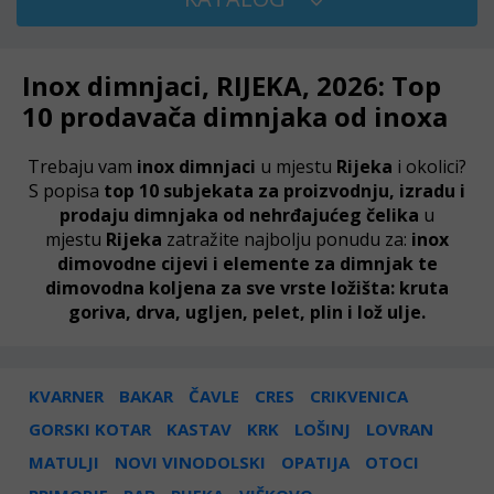
Inox dimnjaci, RIJEKA, 2026: Top
10 prodavača dimnjaka od inoxa
Trebaju vam
inox dimnjaci
u mjestu
Rijeka
i okolici?
S popisa
top 10 subjekata za proizvodnju, izradu i
prodaju dimnjaka od nehrđajućeg čelika
u
mjestu
Rijeka
zatražite najbolju ponudu za:
inox
dimovodne cijevi i elemente za dimnjak te
dimovodna koljena za sve vrste ložišta: kruta
goriva, drva, ugljen, pelet, plin i lož ulje.
KVARNER
BAKAR
ČAVLE
CRES
CRIKVENICA
GORSKI KOTAR
KASTAV
KRK
LOŠINJ
LOVRAN
MATULJI
NOVI VINODOLSKI
OPATIJA
OTOCI