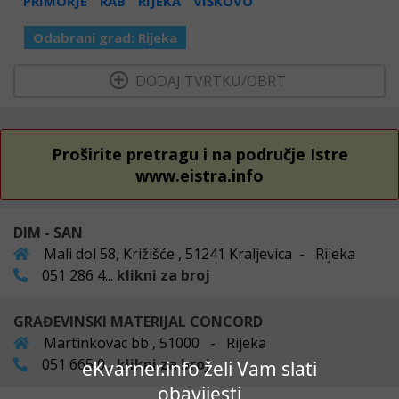
PRIMORJE
RAB
RIJEKA
VIŠKOVO
Odabrani grad:
Rijeka
  DODAJ TVRTKU/OBRT 
Proširite pretragu i na područje Istre
www.eistra.info
DIM - SAN
Mali dol 58, Križišće , 51241 Kraljevica - Rijeka
051 286 4...
klikni za broj
GRAĐEVINSKI MATERIJAL CONCORD
Martinkovac bb , 51000 - Rijeka
051 665 0...
klikni za broj
eKvarner.info želi Vam slati
obavijesti