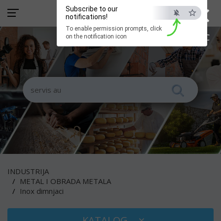
×
Subscribe to our
notifications!
To enable permission prompts, click
ESC
on the notification icon
INDUSTRIJA
METAL I OBRADA METALA
Inox dimnjaci
KATALOG