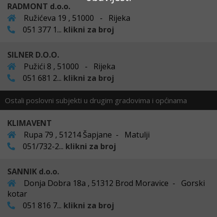
RADMONT d.o.o.
Ružićeva 19 , 51000 - Rijeka
051 377 1...
klikni za broj
SILNER D.O.O.
Pužići 8 , 51000 - Rijeka
051 681 2...
klikni za broj
Ostali poslovni subjekti u drugim gradovima i općinama
KLIMAVENT
Rupa 79 , 51214 Šapjane - Matulji
051/732-2...
klikni za broj
SANNIK d.o.o.
Donja Dobra 18a , 51312 Brod Moravice - Gorski
kotar
051 816 7...
klikni za broj