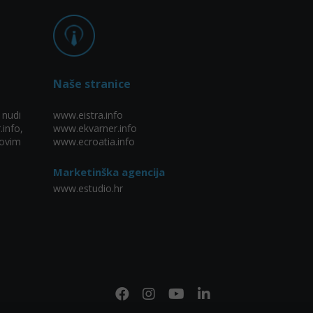
Naše stranice
 nudi
www.eistra.info
.info,
www.ekvarner.info
ovim
www.ecroatia.info
Marketinška agencija
www.estudio.hr