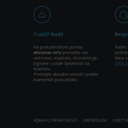
Tražiš? Nađi!
Bespl
Na poduzetničkom portalu
Radno 
eKvarner.info
pronađite sve
podršk
restorane, majstore, stomatologe,
dana od
trgovine i ostale djelatnosti na
0800 0
Kvarneru.
Pročitajte aktualne novosti i pratite
kvarnerske poduzetnike.
IZJAVA O PRIVATNOSTI
IMPRESSUM
UVJETI 