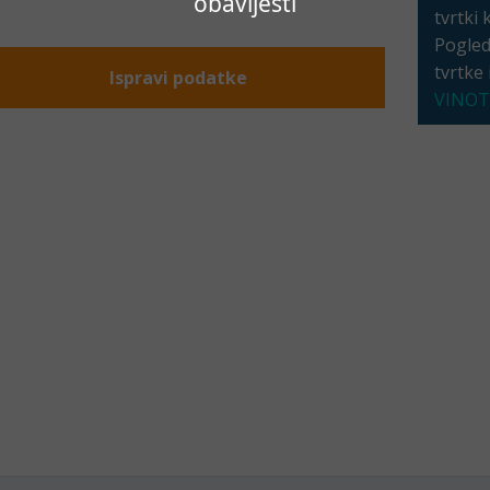
obavijesti
tvrtki 
Pogleda
tvrtke
Ispravi podatke
VINOT