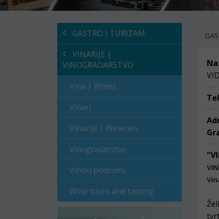
GASTRO I TURIZAM
GAS
VINARIJE |
Na
VINOGRADARSTVO
VI
Vina | Wines
Te
Vinari
Ad
Vinarije | Wineries
Gr
Vinogradarstvo
"V
VIN
Vinski podrumi
Vin
Wine tours and tasting
Žel
tvr