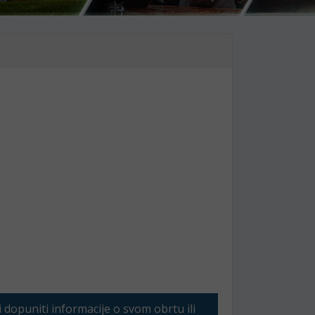
li dopuniti informacije o svom obrtu ili