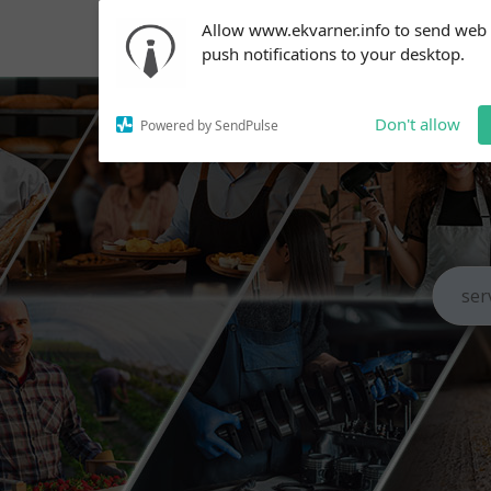
Subscribe to our
Allow www.ekvarner.info to send web
notifications!
push notifications to your desktop.
To enable permission prompts, click
on the notification icon
Don't allow
Powered by SendPulse