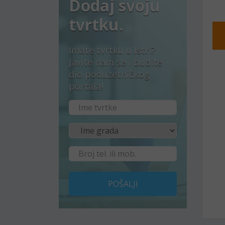
Dodaj svoju
tvrtku.
Imate tvrtku u Istri?
Javite nam se i budite
dio poduzetničkog
portala!
POŠALJI