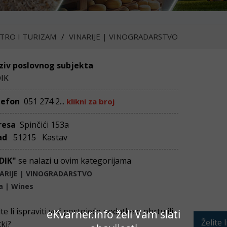
TRO I TURIZAM
VINARIJE | VINOGRADARSTVO
ziv poslovnog subjekta
DIK
lefon
051 274 2...
klikni za broj
resa
Spinčići 153a
ad
51215 Kastav
IDIK"
se nalazi u ovim kategorijama
ARIJE | VINOGRADARSTVO
a | Wines
ite li ispraviti već postojeće podatke o obrtu ili
eKvarner.info želi Vam slati
Želite 
tki?