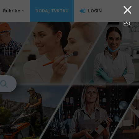
×
Rubrike
DODAJ TVRTKU
LOGIN
ESC