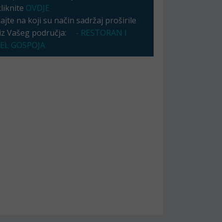
kliknite
OVDJE
jte na koji su način sadržaj proširile
 iz Vašeg područja:
- RESTORAN I
EL GOSPOJA