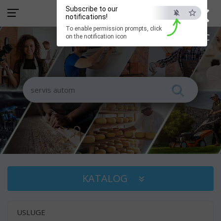
×
Subscribe to our
notifications!
To enable permission prompts, click
ESC
on the notification icon
KATALOG
USLUGE