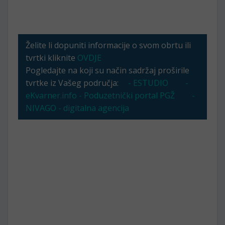
Želite li dopuniti informacije o svom obrtu ili
tvrtki kliknite
OVDJE
Pogledajte na koji su način sadržaj proširile
tvrtke iz Vašeg područja:
- ESTUDIO
-
eKvarner.info - Poduzetnički portal PGŽ
-
NIVAGO - digitalna agencija