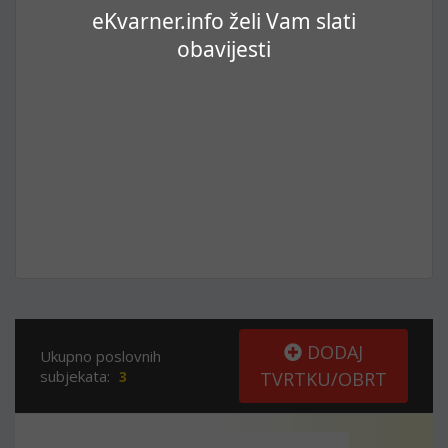
eKvarner.info želi Vam slati
obavijesti
DODAJ
Ukupno poslovnih
subjekata:
3
TVRTKU/OBRT