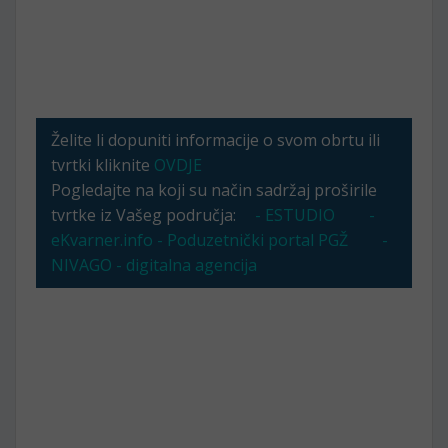
Želite li dopuniti informacije o svom obrtu ili
tvrtki kliknite
OVDJE
Pogledajte na koji su način sadržaj proširile
tvrtke iz Vašeg područja:
- ESTUDIO
-
eKvarner.info - Poduzetnički portal PGŽ
-
NIVAGO - digitalna agencija