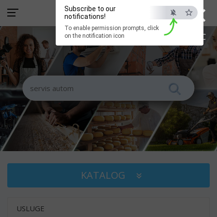
×
Subscribe to our
notifications!
To enable permission prompts, click
ESC
on the notification icon
KATALOG
USLUGE