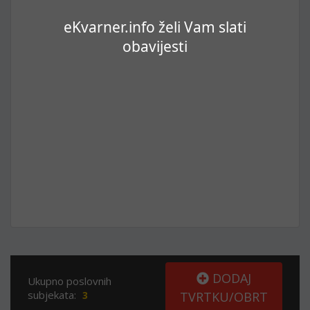
eKvarner.info želi Vam slati
obavijesti
DODAJ
Ukupno poslovnih
subjekata:
3
TVRTKU/OBRT