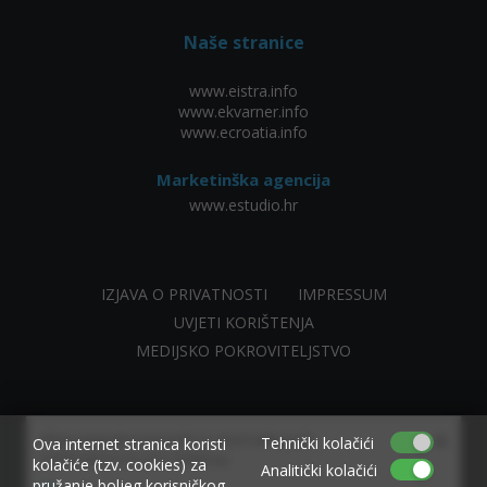
Naše stranice
www.eistra.info
www.ekvarner.info
www.ecroatia.info
Marketinška agencija
www.estudio.hr
IZJAVA O PRIVATNOSTI
IMPRESSUM
UVJETI KORIŠTENJA
MEDIJSKO POKROVITELJSTVO
×
Allow www.ekvarner.info to send web push
Tehnički kolačići
Ova internet stranica koristi
notifications to your desktop.
kolačiće (tzv. cookies) za
Analitički kolačići
pružanje boljeg korisničkog