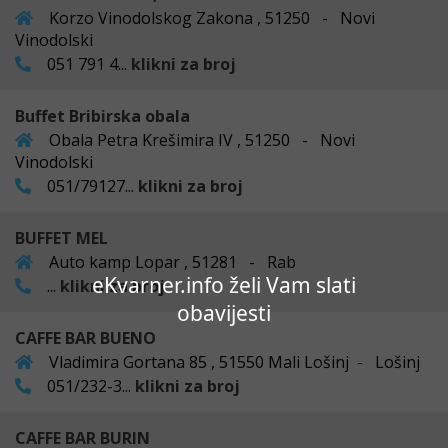
Korzo Vinodolskog Zakona , 51250 - Novi
Vinodolski
051 791 4...
klikni za broj
Buffet Bribirska obala
Obala Petra Krešimira IV , 51250 - Novi
Vinodolski
051/79127...
klikni za broj
BUFFET MEL
Auto kamp Lopar , 51281 - Rab
eKvarner.info želi Vam slati
...
klikni za broj
obavijesti
CAFFE BAR BUENO
Vladimira Gortana 85 , 51550 Mali Lošinj - Lošinj
051/232-3...
klikni za broj
CAFFE BAR BURIN