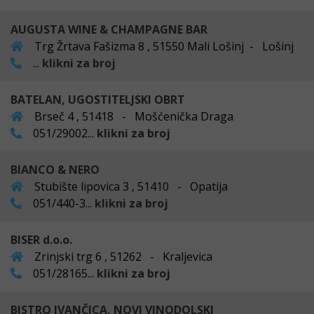
AUGUSTA WINE & CHAMPAGNE BAR
Trg Žrtava Fašizma 8 , 51550 Mali Lošinj - Lošinj
...
klikni za broj
BATELAN, UGOSTITELJSKI OBRT
Brseč 4 , 51418 - Mošćenička Draga
051/29002...
klikni za broj
BIANCO & NERO
Stubište lipovica 3 , 51410 - Opatija
051/440-3...
klikni za broj
BISER d.o.o.
Zrinjski trg 6 , 51262 - Kraljevica
051/28165...
klikni za broj
BISTRO IVANČICA, NOVI VINODOLSKI