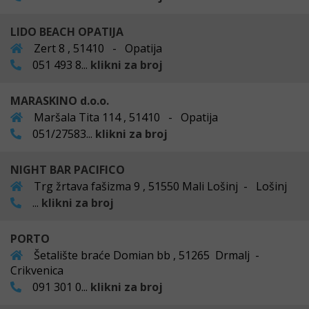
LIDO BEACH OPATIJA
Zert 8 , 51410 - Opatija
051 493 8...
klikni za broj
MARASKINO d.o.o.
Maršala Tita 114 , 51410 - Opatija
051/27583...
klikni za broj
NIGHT BAR PACIFICO
Trg žrtava fašizma 9 , 51550 Mali Lošinj - Lošinj
...
klikni za broj
PORTO
Šetalište braće Domian bb , 51265 Drmalj -
Crikvenica
091 301 0...
klikni za broj