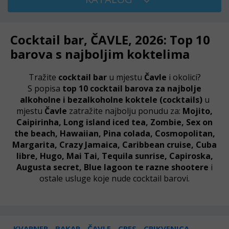
Cocktail bar, ČAVLE, 2026: Top 10
barova s najboljim koktelima
Tražite
cocktail bar
u mjestu
Čavle
i okolici?
S popisa
top 10 cocktail barova za najbolje
alkoholne i bezalkoholne koktele (cocktails)
u
mjestu
Čavle
zatražite najbolju ponudu za:
Mojito,
Caipirinha, Long island iced tea, Zombie, Sex on
the beach, Hawaiian, Pina colada, Cosmopolitan,
Margarita, Crazy Jamaica, Caribbean cruise, Cuba
libre, Hugo, Mai Tai, Tequila sunrise, Capiroska,
Augusta secret, B
lue lagoon
te razne shootere
i
ostale usluge koje nude cocktail barovi.
KVARNER
BAKAR
ČAVLE
CRES
CRIKVENICA