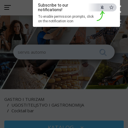
×
Subscribe to our
notifications!
To enable permission prompts, click
ESC
on the notification icon
GASTRO I TURIZAM
UGOSTITELJSTVO I GASTRONOMIJA
Cocktail bar
KATALOG