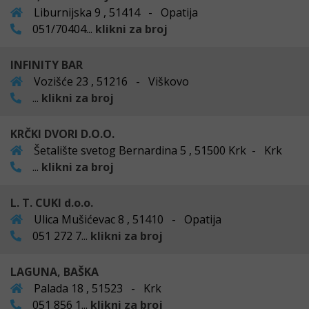
Liburnijska 9 , 51414 - Opatija
051/70404...
klikni za broj
INFINITY BAR
Vozišće 23 , 51216 - Viškovo
...
klikni za broj
KRČKI DVORI D.O.O.
Šetalište svetog Bernardina 5 , 51500 Krk - Krk
...
klikni za broj
L. T. CUKI d.o.o.
Ulica Mušićevac 8 , 51410 - Opatija
051 272 7...
klikni za broj
LAGUNA, BAŠKA
Palada 18 , 51523 - Krk
051 856 1...
klikni za broj