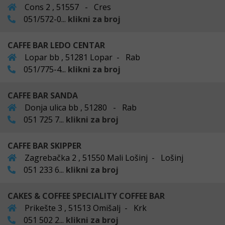
Cons 2 , 51557 - Cres
051/572-0...
klikni za broj
CAFFE BAR LEDO CENTAR
Lopar bb , 51281 Lopar - Rab
051/775-4...
klikni za broj
CAFFE BAR SANDA
Donja ulica bb , 51280 - Rab
051 725 7...
klikni za broj
CAFFE BAR SKIPPER
Zagrebačka 2 , 51550 Mali Lošinj - Lošinj
051 233 6...
klikni za broj
CAKES & COFFEE SPECIALITY COFFEE BAR
Prikešte 3 , 51513 Omišalj - Krk
051 502 2...
klikni za broj