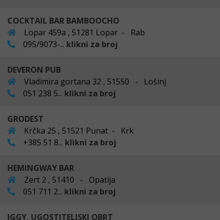
COCKTAIL BAR BAMBOOCHO
Lopar 459a , 51281 Lopar - Rab
095/9073-...
klikni za broj
DEVERON PUB
Vladimira gortana 32 , 51550 - Lošinj
051 238 5...
klikni za broj
GRODEST
Krčka 25 , 51521 Punat - Krk
+385 51 8...
klikni za broj
HEMINGWAY BAR
Zert 2 , 51410 - Opatija
051 711 2...
klikni za broj
IGGY, UGOSTITELJSKI OBRT