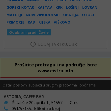
GORSKI KOTAR
KASTAV
KRK
LOŠINJ
LOVRAN
MATULJI
NOVI VINODOLSKI
OPATIJA
OTOCI
PRIMORJE
RAB
RIJEKA
VIŠKOVO
Odabrani grad:
Čavle
  DODAJ TVRTKU/OBRT 
Proširite pretragu i na područje Istre
www.eistra.info
Ostali poslovni subjekti u drugim gradovima i općinama
ASTORIA, CAFFE-BAR
Šetalište 20 aprila 1 , 51557 - Cres
051/57155...
klikni za broj