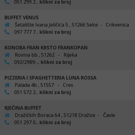
051 299 2...
klikni za broj
BUFFET VENUS
Šetalište Ivana Jeličića 5 , 51266 Selce - Crikvenica
097 777 7...
klikni za broj
KONOBA FRAN KRSTO FRANKOPAN
Rovina bb , 51262 - Rijeka
092/2989-...
klikni za broj
PIZZERIA I SPAGHETTERIA LUNA ROSSA
Palada 4b , 51557 - Cres
051 572 2...
klikni za broj
RJEČINA BUFFET
Dražičkih Boraca 64 , 51218 Dražice - Čavle
051 297 0...
klikni za broj