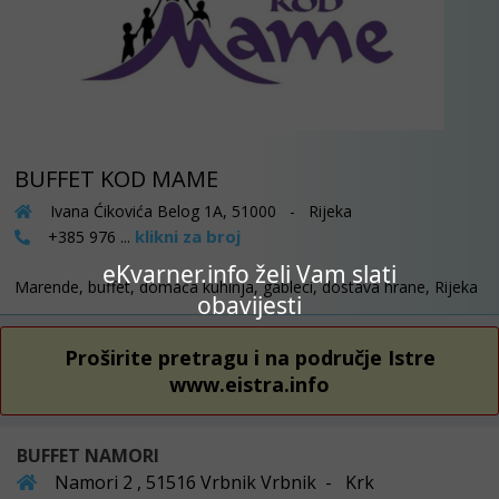
BUFFET KOD MAME
Ivana Ćikovića Belog 1A, 51000 - Rijeka
klikni za broj
+385 976 ...
eKvarner.info želi Vam slati
Marende, buffet, domaća kuhinja, gableci, dostava hrane, Rijeka
obavijesti
Proširite pretragu i na područje Istre
www.eistra.info
BUFFET NAMORI
Namori 2 , 51516 Vrbnik Vrbnik - Krk