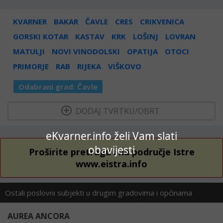
KVARNER
BAKAR
ČAVLE
CRES
CRIKVENICA
GORSKI KOTAR
KASTAV
KRK
LOŠINJ
LOVRAN
MATULJI
NOVI VINODOLSKI
OPATIJA
OTOCI
PRIMORJE
RAB
RIJEKA
VIŠKOVO
Odabrani grad:
Čavle
  DODAJ TVRTKU/OBRT 
eKvarner.info želi Vam slati
obavijesti
Proširite pretragu i na područje Istre
www.eistra.info
Ostali poslovni subjekti u drugim gradovima i općinama
AUREA ANCORA