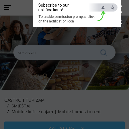
×
Subscribe to our
notifications!
To enable permission prompts, click
ESC
on the notification icon
GASTRO I TURIZAM
SMJEŠTAJ
Mobilne kućice najam | Mobile homes to rent
KATALOG