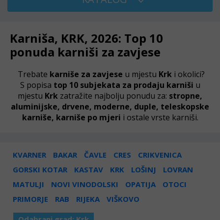
Karniša, KRK, 2026: Top 10
ponuda karniši za zavjese
Trebate
karniše za zavjese
u mjestu
Krk
i okolici?
S popisa
top 10 subjekata za prodaju karniši
u
mjestu
Krk
zatražite najbolju ponudu za:
stropne,
aluminijske, drvene, moderne, duple, teleskopske
karniše, karniše po mjeri
i ostale vrste karniši.
KVARNER
BAKAR
ČAVLE
CRES
CRIKVENICA
GORSKI KOTAR
KASTAV
KRK
LOŠINJ
LOVRAN
MATULJI
NOVI VINODOLSKI
OPATIJA
OTOCI
PRIMORJE
RAB
RIJEKA
VIŠKOVO
Odabrani grad:
Krk