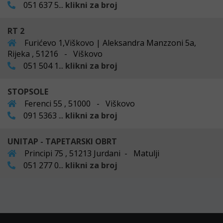
051 637 5...
klikni za broj
RT 2
Furićevo 1,Viškovo | Aleksandra Manzzoni 5a,
Rijeka , 51216 - Viškovo
051 504 1...
klikni za broj
STOPSOLE
Ferenci 55 , 51000 - Viškovo
091 5363 ...
klikni za broj
UNITAP - TAPETARSKI OBRT
Principi 75 , 51213 Jurdani - Matulji
051 277 0...
klikni za broj