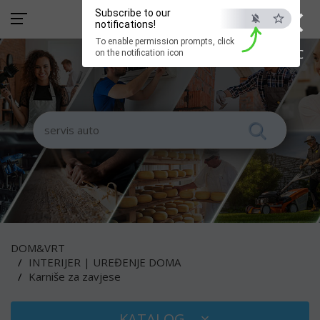
×
Subscribe to our
notifications!
To enable permission prompts, click
ESC
on the notification icon
DOM&VRT
INTERIJER | UREĐENJE DOMA
Karniše za zavjese
KATALOG