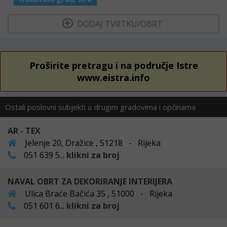
  DODAJ TVRTKU/OBRT 
Proširite pretragu i na područje Istre
www.eistra.info
Ostali poslovni subjekti u drugim gradovima i općinama
AR - TEX
Jelenje 20, Dražice , 51218 - Rijeka
051 639 5...
klikni za broj
NAVAL OBRT ZA DEKORIRANJE INTERIJERA
Ulica Braće Bačića 35 , 51000 - Rijeka
051 601 6...
klikni za broj