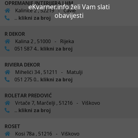
OPREMANJE INTERIJERA LHM
eKvarner.info želi Vam slati
Kalinice 2 , 52219 - Čavle
obavijesti
...
klikni za broj
R DEKOR
Kalina 2 , 51000 - Rijeka
051 587 4...
klikni za broj
RIVIERA DEKOR
Mihelići 34 , 51211 - Matulji
051 275 0...
klikni za broj
ROLETAR PREDOVIĆ
Vrtače 7, Marčelji , 51216 - Viškovo
...
klikni za broj
ROSET
Kosi 78a , 51216 - Viškovo