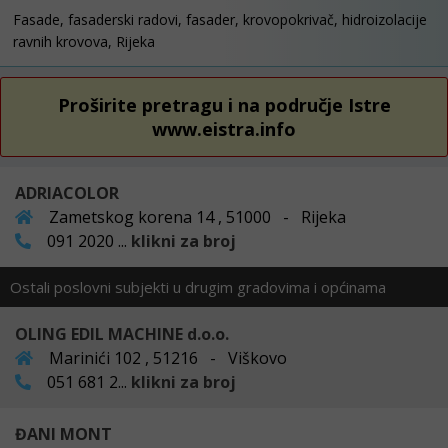
Fasade, fasaderski radovi, fasader, krovopokrivač, hidroizolacije
ravnih krovova, Rijeka
Proširite pretragu i na područje Istre
www.eistra.info
ADRIACOLOR
Zametskog korena 14 , 51000 - Rijeka
091 2020 ...
klikni za broj
Ostali poslovni subjekti u drugim gradovima i općinama
OLING EDIL MACHINE d.o.o.
Marinići 102 , 51216 - Viškovo
051 681 2...
klikni za broj
ĐANI MONT