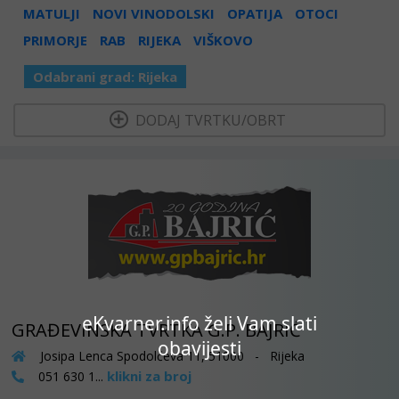
MATULJI
NOVI VINODOLSKI
OPATIJA
OTOCI
PRIMORJE
RAB
RIJEKA
VIŠKOVO
Odabrani grad:
Rijeka
  DODAJ TVRTKU/OBRT 
eKvarner.info želi Vam slati
GRAĐEVINSKA TVRTKA G.P. BAJRIĆ
obavijesti
Josipa Lenca Spodolčeva 11, 51000 - Rijeka
klikni za broj
051 630 1...