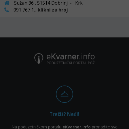
Sužan 36 , 51514 Dobrinj - Krk
091 767 1...
klikni za broj
Tražiš? Nađi!
Na poduzetničkom portalu
eKvarner.info
pronađite sve