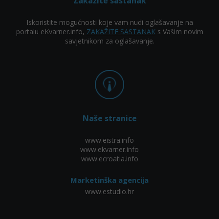
Zakažite sastanak
Iskoristite mogućnosti koje vam nudi oglašavanje na
portalu eKvarner.info,
ZAKAŽITE SASTANAK
s Vašim novim
savjetnikom za oglašavanje.
Naše stranice
www.eistra.info
www.ekvarner.info
www.ecroatia.info
Marketinška agencija
www.estudio.hr