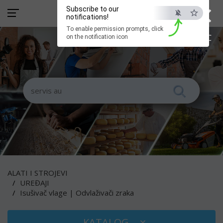
×
Subscribe to our
notifications!
To enable permission prompts, click
ESC
on the notification icon
ALATI I STROJEVI
UREĐAJI
Isušivač vlage | Odvlaživači zraka
KATALOG