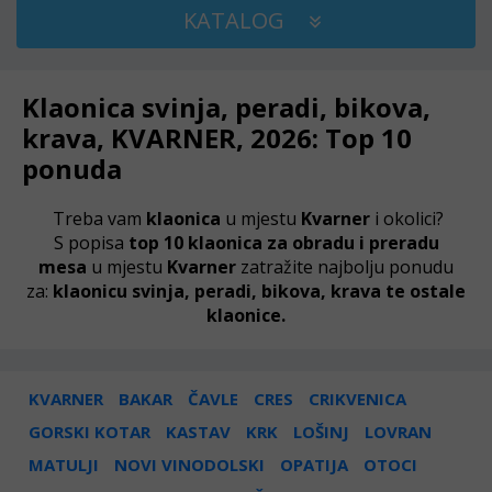
KATALOG
Klaonica svinja, peradi, bikova,
krava, KVARNER, 2026: Top 10
ponuda
Treba vam
klaonica
u mjestu
Kvarner
i okolici?
S popisa
top 10 klaonica za obradu i preradu
mesa
u mjestu
Kvarner
zatražite najbolju ponudu
za:
klaonicu svinja, peradi, bikova, krava te ostale
klaonice.
KVARNER
BAKAR
ČAVLE
CRES
CRIKVENICA
GORSKI KOTAR
KASTAV
KRK
LOŠINJ
LOVRAN
MATULJI
NOVI VINODOLSKI
OPATIJA
OTOCI