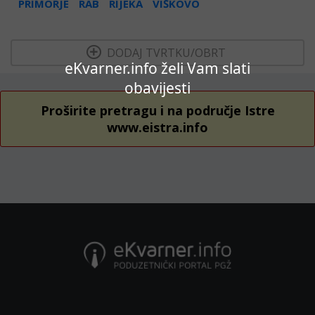
PRIMORJE
RAB
RIJEKA
VIŠKOVO
  DODAJ TVRTKU/OBRT 
eKvarner.info želi Vam slati
obavijesti
Proširite pretragu i na područje Istre
www.eistra.info