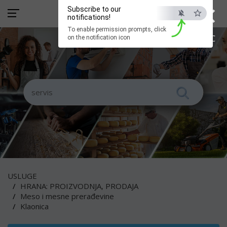
×
Subscribe to our
notifications!
To enable permission prompts, click
ESC
on the notification icon
USLUGE
HRANA: PROIZVODNJA, PRODAJA
Meso i mesne prerađevine
Klaonica