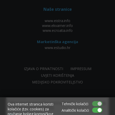
Naše stranice
www.eistra.info
www.ekvarner.info
www.ecroatia.info
Marketinška agencija
www.estudio.hr
IZJAVA O PRIVATNOSTI
IMPRESSUM
UVJETI KORIŠTENJA
MEDIJSKO POKROVITELJSTVO
×
Allow www.ekvarner.info to send web push
Tehnički kolačići
Ova internet stranica koristi
notifications to your desktop.
kolačiće (tzv. cookies) za
Analitički kolačići
pružanje boljeg korisničkog