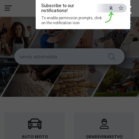
×
Subscribe to our
notifications!
To enable permission prompts, click
ESC
on the notification icon
AUTO MOTO
GRAĐEVINARSTVO