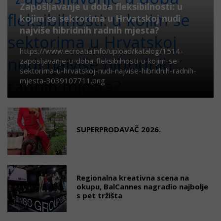
Zapošljavanje u doba fleksibilnosti: u
kojim se sektorima u Hrvatskoj nudi
najviše hibridnih radnih mjesta?
https://www.ecroatia.info/upload/katalog/1514-
zaposljavanje-u-doba-fleksibilnosti-u-kojim-se-
sektorima-u-hrvatskoj-nudi-najvise-hibridnih-radnih-
mjesta-3039107711.png
SUPERPRODAVAČ 2026.
Regionalna kreativna scena na
okupu, BalCannes nagradio najbolje
s pet tržišta