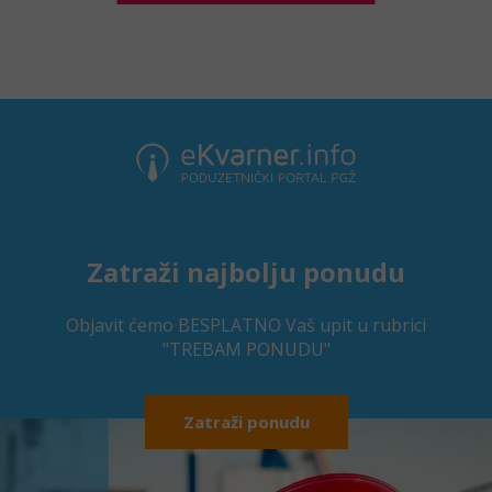
Zatraži najbolju ponudu
Objavit ćemo BESPLATNO Vaš upit u rubrici
"TREBAM PONUDU"
Zatraži ponudu