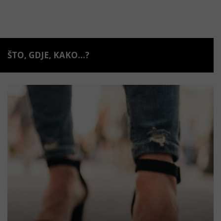
ŠTO, GDJE, KAKO...?