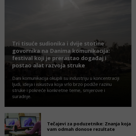
Tri tisuće sudionika i dvije stotine
govornika na Danima komunikacija:
festival koji je prerastao događaj i
postao alat razvoja struke
Dani komunikacija okupili su industriju u koncentraciji
ljudi, ideja i iskustva koja vrlo brzo podiže razinu
struke i pokreće konkretne teme, smjerove i
suradnje.
Tečajevi za poduzetnike: Znanja koja
vam odmah donose rezultate