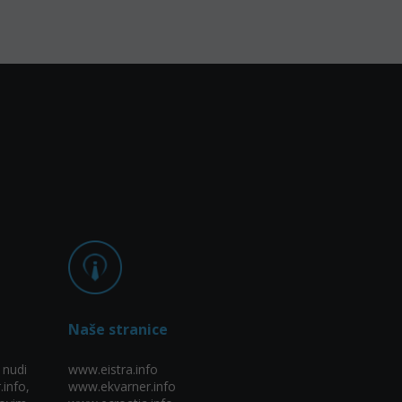
Naše stranice
 nudi
www.eistra.info
.info,
www.ekvarner.info