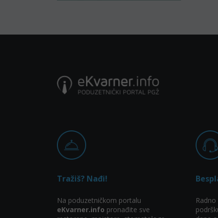
Tražiš? Nađi!
Bespl
Na poduzetničkom portalu
Radno 
eKvarner.info
pronađite sve
podršk