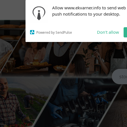
Subscribe to our
Allow www.ekvarner.info to send web
notifications!
push notifications to your desktop.
To enable permission prompts, click
on the notification icon
Don't allow
Powered by SendPulse