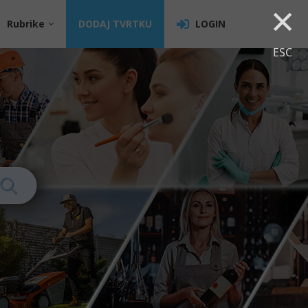
×
Rubrike
DODAJ TVRTKU
LOGIN
ESC