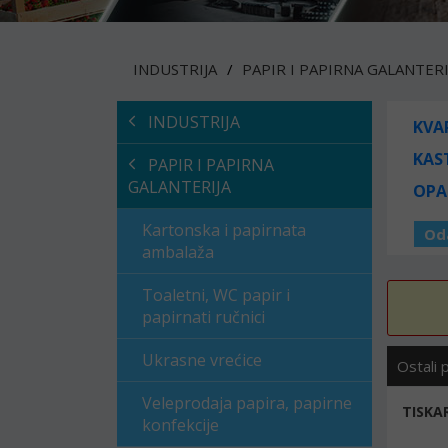
INDUSTRIJA
PAPIR I PAPIRNA GALANTERI
INDUSTRIJA
KVA
KAS
PAPIR I PAPIRNA
GALANTERIJA
OPA
Kartonska i papirnata
Od
ambalaža
Toaletni, WC papir i
papirnati ručnici
Ukrasne vrećice
Ostali 
Veleprodaja papira, papirne
TISKA
konfekcije