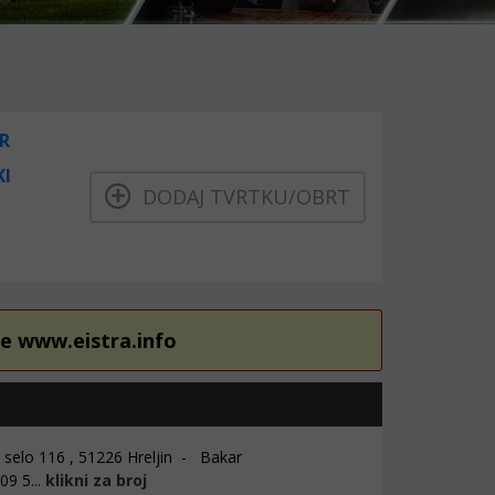
R
KI
DODAJ TVRTKU/OBRT
re www.eistra.info
 selo 116 , 51226 Hreljin - Bakar
9 5...
klikni za broj