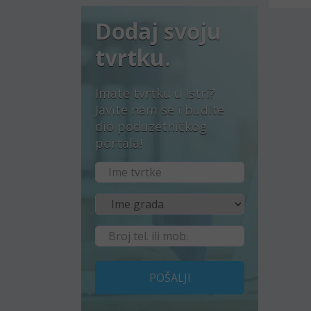
Dodaj svoju
tvrtku.
Imate tvrtku u Istri?
Javite nam se i budite
dio poduzetničkog
portala!
POŠALJI