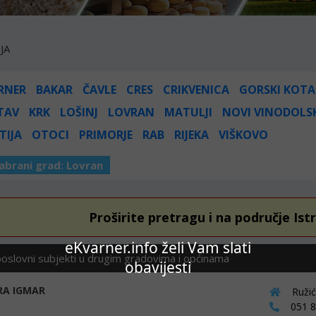
JA
RNER
BAKAR
ČAVLE
CRES
CRIKVENICA
GORSKI KOTA
TAV
KRK
LOŠINJ
LOVRAN
MATULJI
NOVI VINODOLS
TIJA
OTOCI
PRIMORJE
RAB
RIJEKA
VIŠKOVO
abrani grad:
Lovran
Proširite pretragu i na područje Ist
eKvarner.info želi Vam slati
poslovni subjekti u drugim gradovima i općinama
obavijesti
RA IGMAR
Ružić
051 80