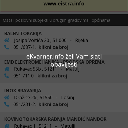
www.eistra.info
Ostali poslovni subjekti u drugim gradovima i općinama
BALEN TOKARIJA
Josipa Voltića 20 , 51 000 - Rijeka
051/687-1...
klikni za broj
eKvarner.info želi Vam slati
EMD ELEKTROMEHANIKA - BRODSKA OPREMA
obavijesti
Rukavac 55b , 51211 - Matulji
051 711 0...
klikni za broj
INOX BRAVARIJA
Dražice 26 , 51550 - Lošinj
051/231-2...
klikni za broj
KOVINOTOKARSKA RADNJA MANDIĆ NANDOR
Rukavac 1 , 51211 - Matulji