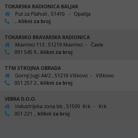
TOKARSKA RADIONICA BALJAK
Put za Plahuti , 51410 - Opatija
...
klikni za broj
TOKARSKO BRAVARSKA RADIONICA
Mavrinci 113 , 51219 Mavrinci - Čavle
091 545 9...
klikni za broj
TTM STROJNA OBRADA
Gornji Jugi 44/2 , 51216 Viškovo - Viškovo
051 257 2...
klikni za broj
VEBRA D.O.O.
Industrijska zona bb , 51500 Krk - Krk
051 221 ...
klikni za broj