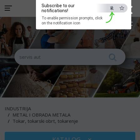
×
Subscribe to our
notifications!
To enable permission prompts, click
ESC
on the notification icon
INDUSTRIJA
METAL I OBRADA METALA
Tokar, tokarski obrt, tokarenje
KATALOG