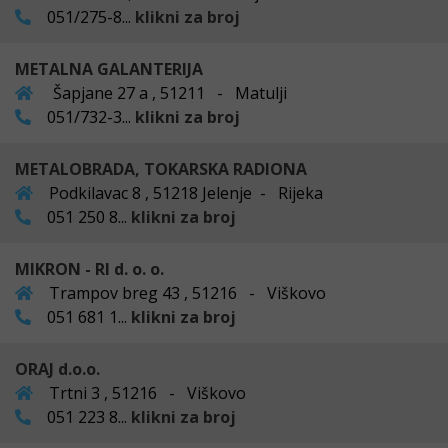
051/275-8...
klikni za broj
METALNA GALANTERIJA
Šapjane 27 a , 51211 - Matulji
051/732-3...
klikni za broj
METALOBRADA, TOKARSKA RADIONA
Podkilavac 8 , 51218 Jelenje - Rijeka
051 250 8...
klikni za broj
MIKRON - RI d. o. o.
Trampov breg 43 , 51216 - Viškovo
051 681 1...
klikni za broj
ORAJ d.o.o.
Trtni 3 , 51216 - Viškovo
051 223 8...
klikni za broj