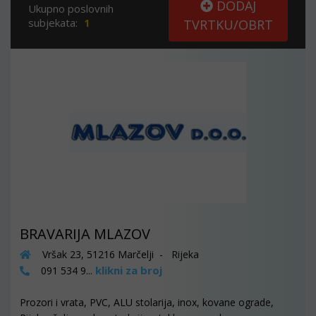
DODAJ
Ukupno poslovnih
subjekata:
1
TVRTKU/OBRT
BRAVARIJA MLAZOV
Vršak 23, 51216 Marčelji - Rijeka
klikni za broj
091 534 9...
Prozori i vrata, PVC, ALU stolarija, inox, kovane ograde,