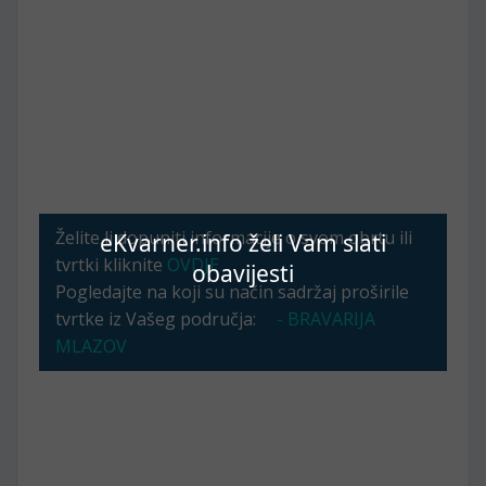
Želite li dopuniti informacije o svom obrtu ili
eKvarner.info želi Vam slati
tvrtki kliknite
OVDJE
obavijesti
Pogledajte na koji su način sadržaj proširile
tvrtke iz Vašeg područja:
- BRAVARIJA
MLAZOV