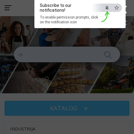
×
Subscribe to our
notifications!
To enable permission prompts, click
ESC
on the notification icon
KATALOG
INDUSTRIJA