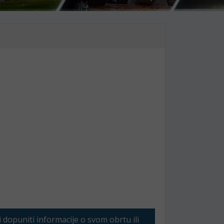
li dopuniti informacije o svom obrtu ili