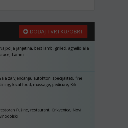
DODAJ TVRTKU/OBRT
Najbolja janjetina, best lamb, grilled, agnello alla
brace, Lamm
Sala za vjenčanja, autohtoni specijaliteti, fine
dining, local food, massage, pedicure, Krk
restoran Fužine, restaurant, Crikvenica, Novi
Vinodolski