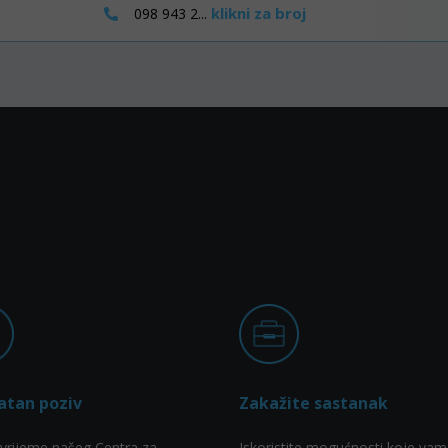
klikni za broj
098 943 2...
atan poziv
Zakažite sastanak
vrijeme našeg Centra za
Iskoristite mogućnosti koje vam