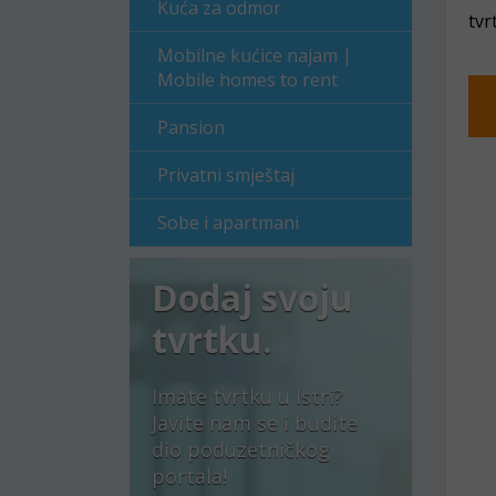
Kuća za odmor
tvr
Mobilne kućice najam |
Mobile homes to rent
Pansion
Privatni smještaj
Sobe i apartmani
Dodaj svoju
tvrtku.
Imate tvrtku u Istri?
Javite nam se i budite
dio poduzetničkog
portala!