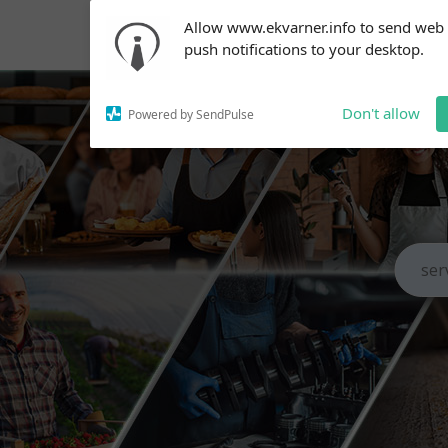
Subscribe to our
Allow www.ekvarner.info to send web
notifications!
push notifications to your desktop.
To enable permission prompts, click
on the notification icon
Don't allow
Powered by SendPulse