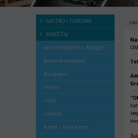
GASTRO I TURIZAM
GAS
SMJEŠTAJ
Na
Accommodation | Alloggio
OM
Bed and breakfast
Te
Bungalovi
Ad
Gr
Hostel
"O
Hotel
kat
Izletište
SM
Hos
Kamp | Auto kamp
Žel