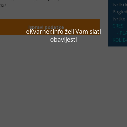
tvrtki 
tki?
Pogleda
tvrtke
CRES
Ispravi podatke
eKvarner.info želi Vam slati
- P
obavijesti
KOLIB