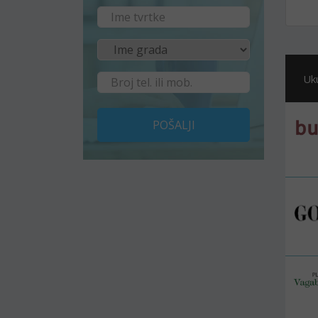
Uk
POŠALJI