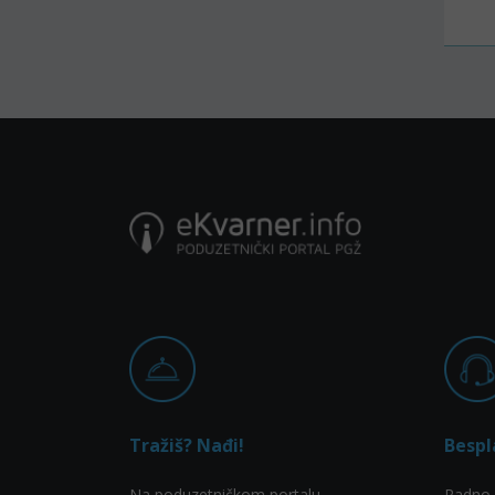
Tražiš? Nađi!
Bespl
Na poduzetničkom portalu
Radno 