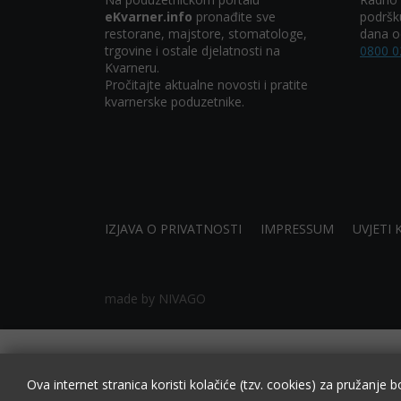
eKvarner.info
pronađite sve
podršk
restorane, majstore, stomatologe,
dana od
trgovine i ostale djelatnosti na
0800 0
Kvarneru.
Pročitajte aktualne novosti i pratite
kvarnerske poduzetnike.
IZJAVA O PRIVATNOSTI
IMPRESSUM
UVJETI 
made by NIVAGO
Ova internet stranica koristi kolačiće (tzv. cookies) za pružanje b