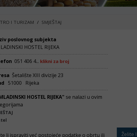
TRO I TURIZAM
SMJEŠTAJ
ziv poslovnog subjekta
LADINSKI HOSTEL RIJEKA
lefon
051 406 4...
klikni za broj
resa
Šetalište XIII divizije 23
ad
51000 Rijeka
MLADINSKI HOSTEL RIJEKA"
se nalazi u ovim
egorijama
JEŠTAJ
tel
Želite 
ite li ispraviti već postojeće podatke o obrtu ili