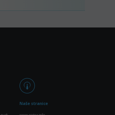
Naše stranice
 nudi
www.eistra.info