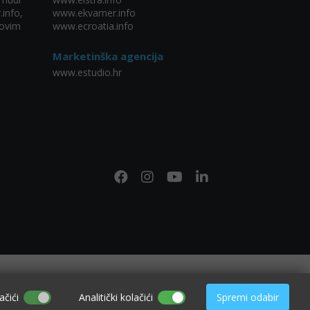
.info,
www.ekvarner.info
ovim
www.ecroatia.info
Marketinška agencija
www.estudio.hr
ačići
Analitički kolačići
Spremi odabir