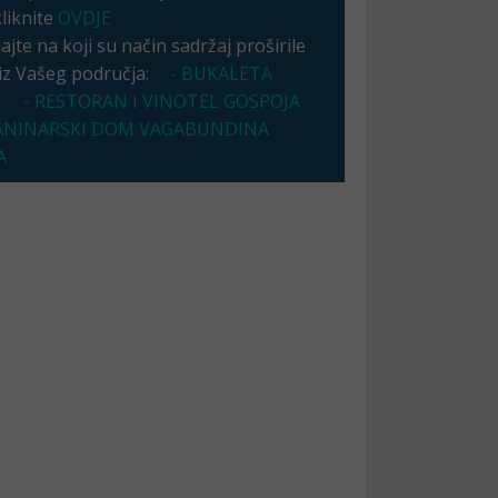
kliknite
OVDJE
jte na koji su način sadržaj proširile
 iz Vašeg područja:
- BUKALETA
- RESTORAN I VINOTEL GOSPOJA
LANINARSKI DOM VAGABUNDINA
A