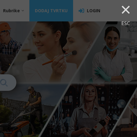
×
Rubrike
DODAJ TVRTKU
LOGIN
ESC