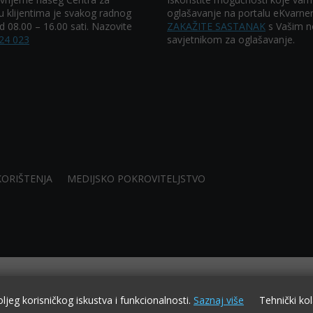
u klijentima je svakog radnog
oglašavanje na portalu eKvarner
 08.00 – 16.00 sati. Nazovite
ZAKAŽITE SASTANAK
s Vašim n
24 023
savjetnikom za oglašavanje.
KORIŠTENJA
MEDIJSKO POKROVITELJSTVO
oljeg korisničkog iskustva i funkcionalnosti.
Saznaj više
Tehnički kol