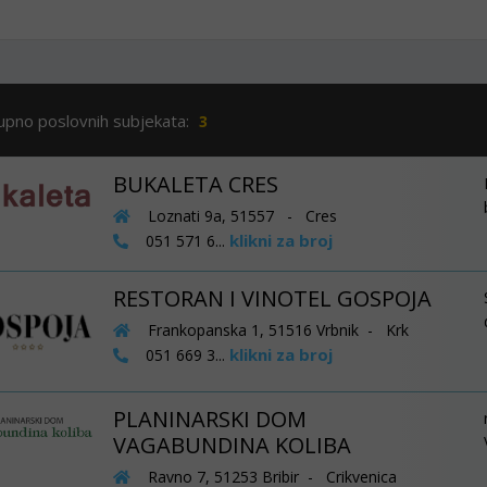
upno poslovnih subjekata:
3
BUKALETA CRES
Loznati 9a, 51557 - Cres
klikni za broj
051 571 6...
RESTORAN I VINOTEL GOSPOJA
Frankopanska 1, 51516 Vrbnik - Krk
klikni za broj
051 669 3...
PLANINARSKI DOM
VAGABUNDINA KOLIBA
Ravno 7, 51253 Bribir - Crikvenica