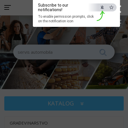
×
Subscribe to our
notifications!
To enable permission prompts, click
ESC
on the notification icon
KATALOG
GRAĐEVINARSTVO