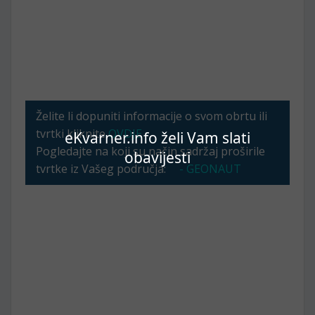
Želite li dopuniti informacije o svom obrtu ili
tvrtki kliknite
OVDJE
eKvarner.info želi Vam slati
Pogledajte na koji su način sadržaj proširile
obavijesti
tvrtke iz Vašeg područja:
- GEONAUT