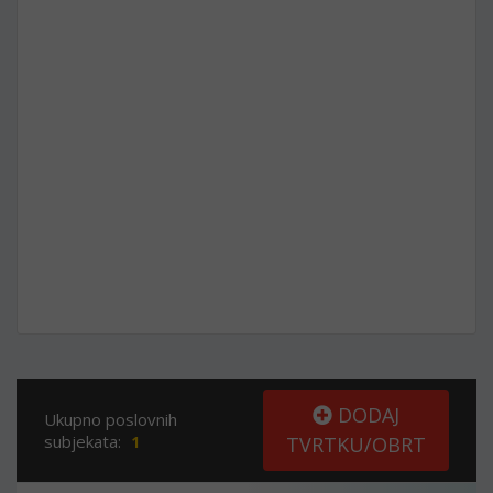
DODAJ
Ukupno poslovnih
subjekata:
1
TVRTKU/OBRT