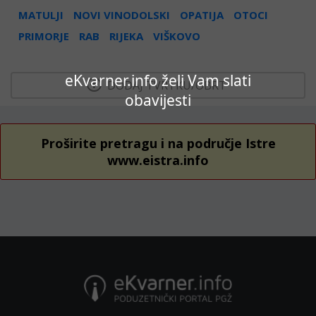
MATULJI
NOVI VINODOLSKI
OPATIJA
OTOCI
PRIMORJE
RAB
RIJEKA
VIŠKOVO
eKvarner.info želi Vam slati
  DODAJ TVRTKU/OBRT 
obavijesti
Proširite pretragu i na područje Istre
www.eistra.info