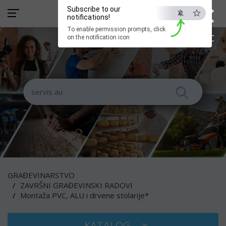
×
Subscribe to our
notifications!
To enable permission prompts, click
ESC
on the notification icon
GRAĐEVINARSTVO
ZAVRŠNI GRAĐEVINSKI RADOVI
Montaža PVC, ALU i drvene stolarije*
KATALOG