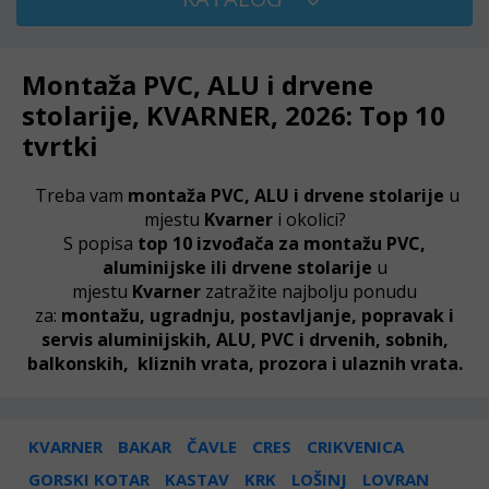
Montaža PVC, ALU i drvene
stolarije, KVARNER, 2026: Top 10
tvrtki
Treba vam
montaža PVC, ALU i drvene stolarije
u
mjestu
Kvarner
i okolici?
S popisa
top 10 izvođača za montažu PVC,
aluminijske ili drvene stolarije
u
mjestu
Kvarner
zatražite najbolju ponudu
za:
montažu, ugradnju, postavljanje, popravak i
servis aluminijskih, ALU, PVC i drvenih, sobnih,
balkonskih, kliznih vrata, prozora i ulaznih vrata.
KVARNER
BAKAR
ČAVLE
CRES
CRIKVENICA
GORSKI KOTAR
KASTAV
KRK
LOŠINJ
LOVRAN