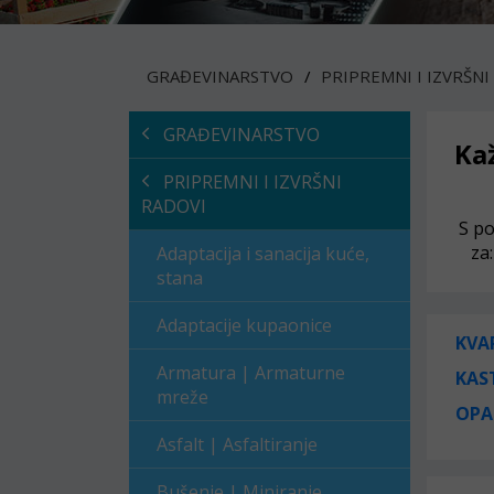
GRAĐEVINARSTVO
PRIPREMNI I IZVRŠNI
GRAĐEVINARSTVO
Ka
PRIPREMNI I IZVRŠNI
RADOVI
S po
za
Adaptacija i sanacija kuće,
stana
Adaptacije kupaonice
KVA
Armatura | Armaturne
KAS
mreže
OPA
Asfalt | Asfaltiranje
Bušenje | Miniranje