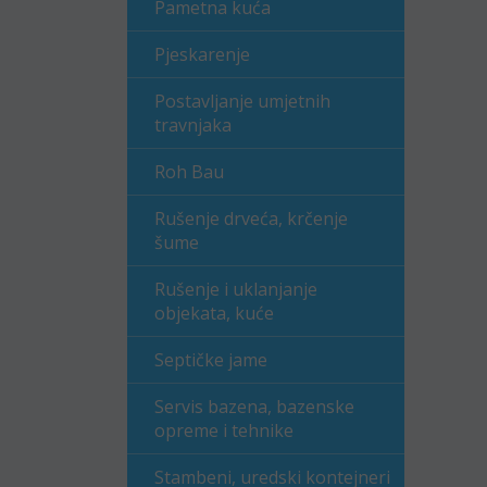
Pametna kuća
Pjeskarenje
Postavljanje umjetnih
travnjaka
Roh Bau
Rušenje drveća, krčenje
šume
Rušenje i uklanjanje
objekata, kuće
Septičke jame
Servis bazena, bazenske
opreme i tehnike
Stambeni, uredski kontejneri