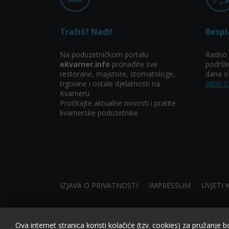
Tražiš? Nađi!
Bespl
Na poduzetničkom portalu
Radno 
eKvarner.info
pronađite sve
podršk
restorane, majstore, stomatologe,
dana od
trgovine i ostale djelatnosti na
0800 0
Kvarneru.
Pročitajte aktualne novosti i pratite
kvarnerske poduzetnike.
IZJAVA O PRIVATNOSTI
IMPRESSUM
UVJETI 
Ova internet stranica koristi kolačiće (tzv. cookies) za pružanje b
made by NIVAGO