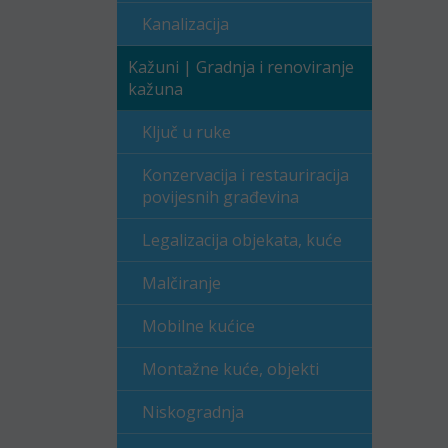
Kanalizacija
Kažuni | Gradnja i renoviranje
kažuna
Ključ u ruke
Konzervacija i restauriracija
povijesnih građevina
Legalizacija objekata, kuće
Malčiranje
Mobilne kućice
Montažne kuće, objekti
Niskogradnja