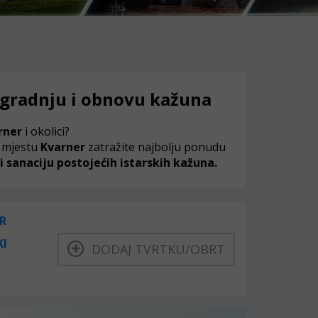
a gradnju i obnovu kažuna
rner
i okolici?
 mjestu
Kvarner
zatražite najbolju ponudu
 sanaciju postojećih istarskih kažuna.
R
KI
DODAJ TVRTKU/OBRT