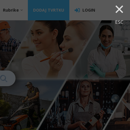
×
Rubrike
DODAJ TVRTKU
LOGIN
ESC