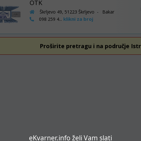
OTK
Škrljevo 49, 51223 Škrljevo - Bakar
klikni za broj
098 259 4...
Proširite pretragu i na područje Ist
eKvarner.info želi Vam slati