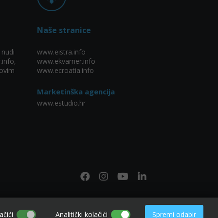
Naše stranice
 nudi
www.eistra.info
.info,
www.ekvarner.info
ovim
www.ecroatia.info
Marketinška agencija
www.estudio.hr
ačići
Analitički kolačići
Spremi odabir