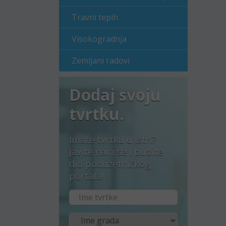
Travni tepih
Visokogradnja
Zemljani radovi
Dodaj svoju
tvrtku.
Imate tvrtku u Istri?
Javite nam se i budite
dio poduzetničkog
portala!