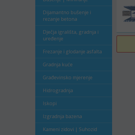
Dijamantno bušenje i
rezanje betona
Dječja igrališta, gradnja i
uređenje
Frezanje i glodanje asfalta
Gradnja kuće
Građevinsko mjerenje
Hidrogradnja
Iskopi
Izgradnja bazena
Kameni zidovi | Suhozid