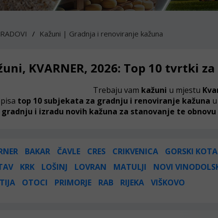
 RADOVI
Kažuni | Gradnja i renoviranje kažuna
žuni, KVARNER, 2026: Top 10 tvrtki z
Trebaju vam
kažuni
u mjestu
Kva
pisa
top 10 subjekata za gradnju i renoviranje kažuna
u
:
gradnju i izradu novih kažuna za stanovanje te obnovu i
RNER
BAKAR
ČAVLE
CRES
CRIKVENICA
GORSKI KOTA
TAV
KRK
LOŠINJ
LOVRAN
MATULJI
NOVI VINODOLS
TIJA
OTOCI
PRIMORJE
RAB
RIJEKA
VIŠKOVO