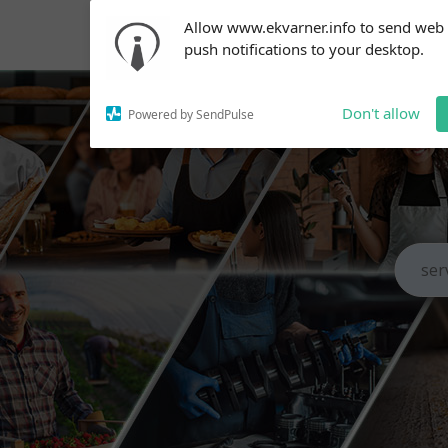
Subscribe to our
Allow www.ekvarner.info to send web
notifications!
push notifications to your desktop.
To enable permission prompts, click
on the notification icon
Don't allow
Powered by SendPulse