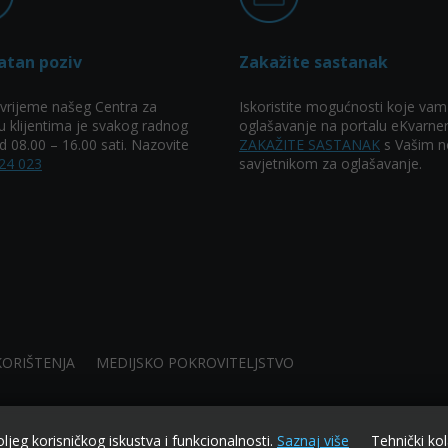
atan poziv
Zakažite sastanak
vrijeme našeg Centra za
Iskoristite mogućnosti koje vam
u klijentima je svakog radnog
oglašavanje na portalu eKvarner
 08.00 – 16.00 sati. Nazovite
ZAKAŽITE SASTANAK
s Vašim n
24 023
savjetnikom za oglašavanje.
KORIŠTENJA
MEDIJSKO POKROVITELJSTVO
oljeg korisničkog iskustva i funkcionalnosti.
Saznaj više
Tehnički kol