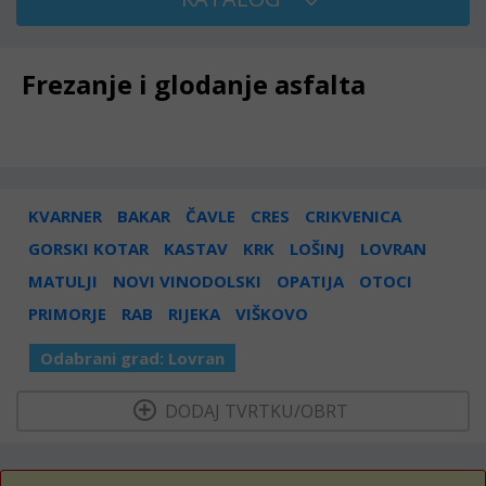
Frezanje i glodanje asfalta
KVARNER
BAKAR
ČAVLE
CRES
CRIKVENICA
GORSKI KOTAR
KASTAV
KRK
LOŠINJ
LOVRAN
MATULJI
NOVI VINODOLSKI
OPATIJA
OTOCI
PRIMORJE
RAB
RIJEKA
VIŠKOVO
Odabrani grad:
Lovran
  DODAJ TVRTKU/OBRT 