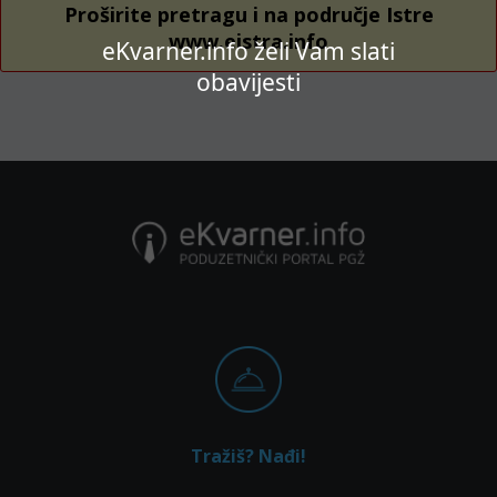
Proširite pretragu i na područje Istre
www.eistra.info
eKvarner.info želi Vam slati
obavijesti
Tražiš? Nađi!