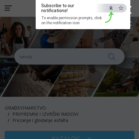
×
Subscribe to our
notifications!
To enable permission prompts, click
ESC
on the notification icon
GRAĐEVINARSTVO
PRIPREMNI I IZVRŠNI RADOVI
Frezanje i glodanje asfalta
KATALOG