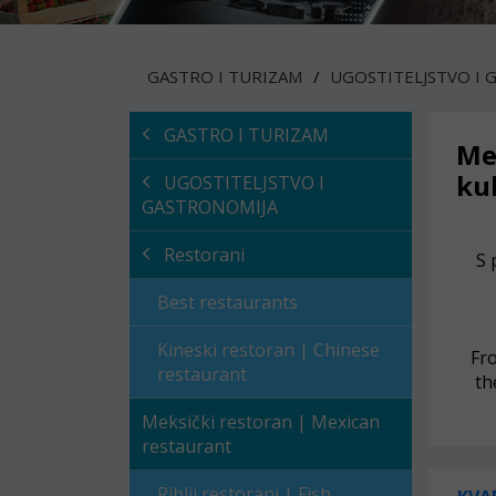
GASTRO I TURIZAM
UGOSTITELJSTVO I 
GASTRO I TURIZAM
Me
ku
UGOSTITELJSTVO I
GASTRONOMIJA
Restorani
S 
Best restaurants
Kineski restoran | Chinese
Fro
restaurant
th
Meksički restoran | Mexican
restaurant
Riblji restorani | Fish