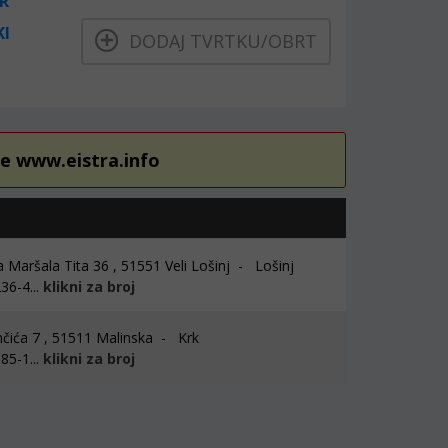
R
KI
DODAJ TVRTKU/OBRT
re www.eistra.info
 Maršala Tita 36 , 51551 Veli Lošinj - Lošinj
36-4...
klikni za broj
nčića 7 , 51511 Malinska - Krk
85-1...
klikni za broj