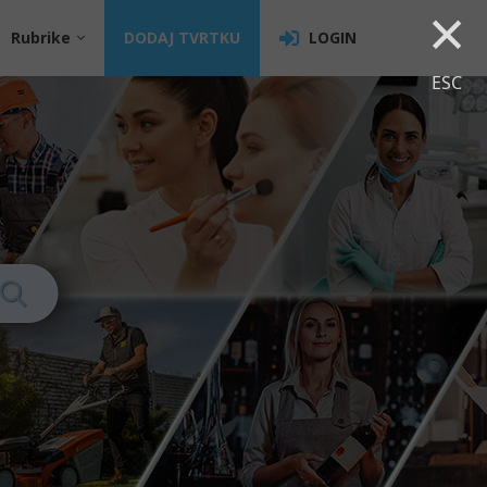
×
Rubrike
DODAJ TVRTKU
LOGIN
ESC