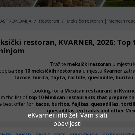
GASTRONOMIJA
Restorani
Meksički restoran | Mexican res
ksički restoran, KVARNER, 2026: Top
hinjom
Tražite
meksički restoran
u mjestu
popisa
top 10 meksičkih restorana
u mjestu
Kvarner
zatra
tacose, burita, fajita, tortille, quesadille, burita 
Looking for
a M
exican restaurant
in
Kvarn
m the list of
top 10 Mexican restaurants that prepare
th
e best offer for:
tacos, buritos, fajitas, quesadillas, torti
quesadillas, entradas and other Mexi
eKvarner.info želi Vam slati
obavijesti