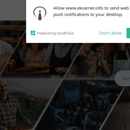
Subscribe to our
Allow www.ekvarner.info to send web
notifications!
push notifications to your desktop.
To enable permission prompts, click
on the notification icon
Don't allow
Powered by SendPulse