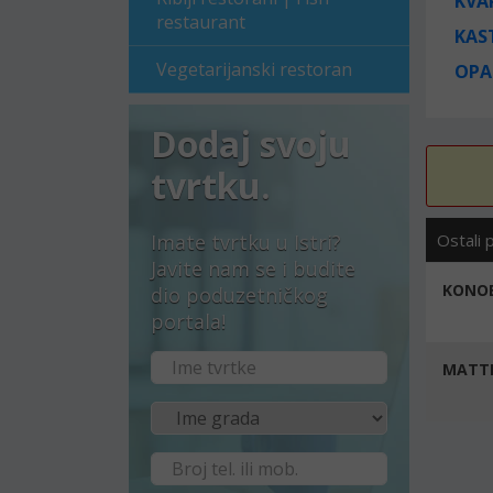
KVA
restaurant
KAS
Vegetarijanski restoran
OPA
Dodaj svoju
tvrtku.
Imate tvrtku u Istri?
Ostali 
Javite nam se i budite
KONOB
dio poduzetničkog
portala!
MATTE