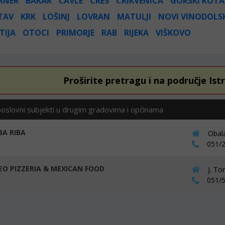
RNER
BAKAR
ČAVLE
CRES
CRIKVENICA
GORSKI KOTA
TAV
KRK
LOŠINJ
LOVRAN
MATULJI
NOVI VINODOLS
TIJA
OTOCI
PRIMORJE
RAB
RIJEKA
VIŠKOVO
Proširite pretragu i na područje Ist
poslovni subjekti u drugim gradovima i općinama
A RIBA
Obala
051/2
O PIZZERIA & MEXICAN FOOD
J. To
051/5