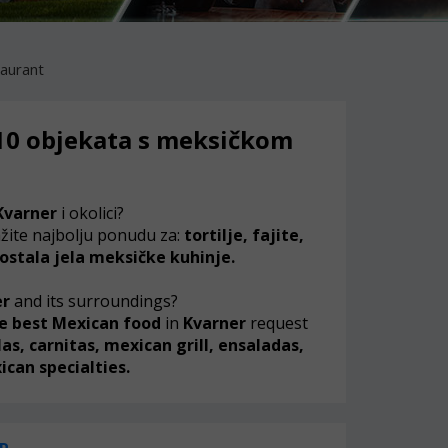
taurant
 10 objekata s meksičkom
Kvarner
i okolici?
žite najbolju ponudu za:
tortilje, fajite,
i ostala jela meksičke kuhinje.
er
and its surroundings?
e best Mexican food
in
Kvarner
request
llas, carnitas, mexican grill, ensaladas,
can specialties.