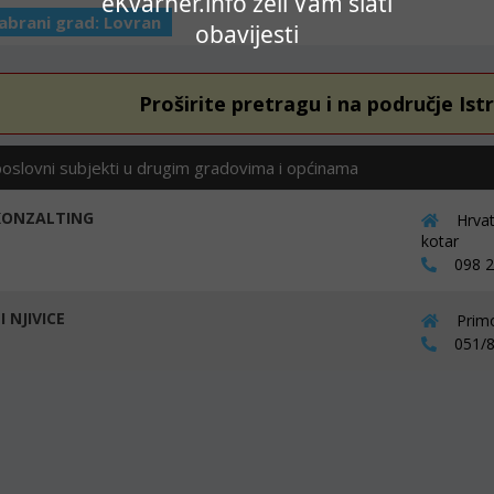
eKvarner.info želi Vam slati
abrani grad:
Lovran
obavijesti
Proširite pretragu i na područje Ist
poslovni subjekti u drugim gradovima i općinama
KONZALTING
Hrvat
kotar
098 24
 NJIVICE
Primo
051/8