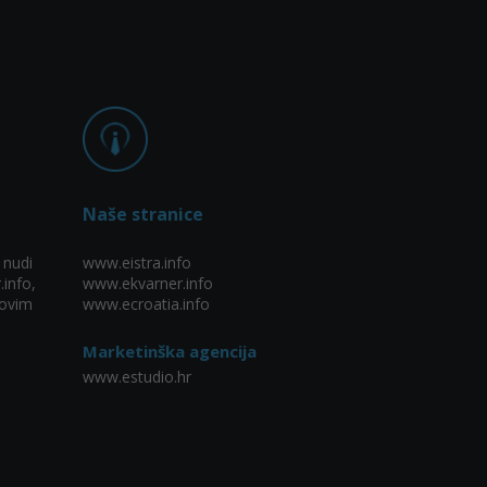
Naše stranice
 nudi
www.eistra.info
.info,
www.ekvarner.info
ovim
www.ecroatia.info
Marketinška agencija
www.estudio.hr