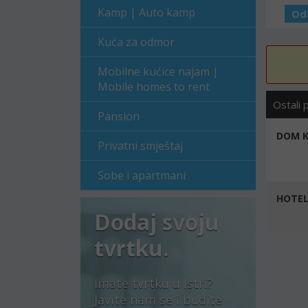
Kamp | Auto kamp
Od
Kuća za odmor
Mobilne kućice najam |
Mobile homes to rent
Ostali 
Pansion
DOM 
Privatni smještaj
Sobe i apartmani
HOTELI
Dodaj svoju
tvrtku.
Imate tvrtku u Istri?
Javite nam se i budite