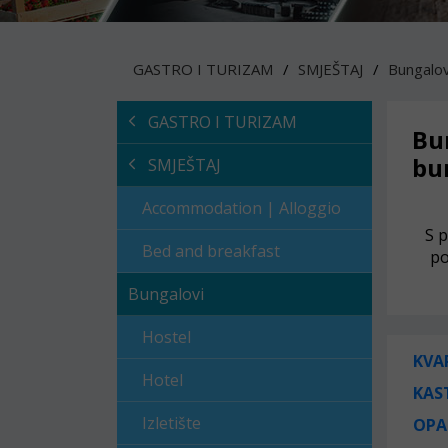
GASTRO I TURIZAM
SMJEŠTAJ
Bungalov
GASTRO I TURIZAM
Bu
bu
SMJEŠTAJ
Accommodation | Alloggio
S 
Bed and breakfast
po
Bungalovi
Hostel
KVA
Hotel
KAS
Izletište
OPA