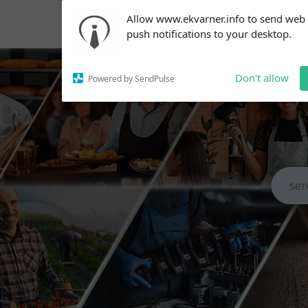
Subscribe to our
Allow www.ekvarner.info to send web
notifications!
push notifications to your desktop.
To enable permission prompts, click
on the notification icon
Don't allow
Powered by SendPulse