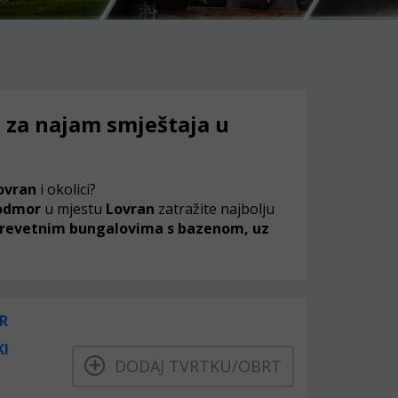
 za najam smještaja u
ovran
i okolici?
 odmor
u mjestu
Lovran
zatražite najbolju
krevetnim bungalovima s bazenom, uz
R
KI
DODAJ TVRTKU/OBRT