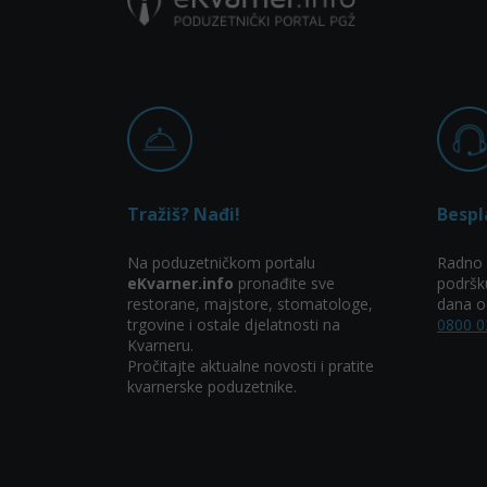
Tražiš? Nađi!
Bespl
Na poduzetničkom portalu
Radno 
eKvarner.info
pronađite sve
podršk
restorane, majstore, stomatologe,
dana od
trgovine i ostale djelatnosti na
0800 0
Kvarneru.
Pročitajte aktualne novosti i pratite
kvarnerske poduzetnike.