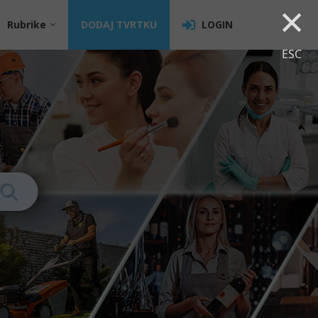
×
Rubrike
DODAJ TVRTKU
LOGIN
ESC