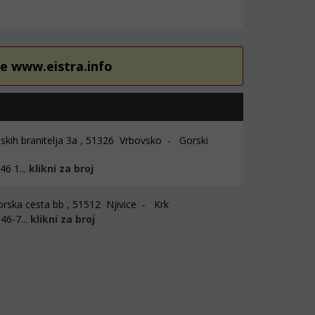
re www.eistra.info
skih branitelja 3a , 51326 Vrbovsko - Gorski
6 1...
klikni za broj
rska cesta bb , 51512 Njivice - Krk
46-7...
klikni za broj