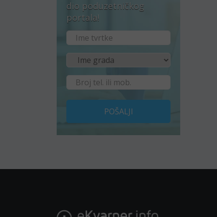
dio poduzetničkog
portala!
POŠALJI