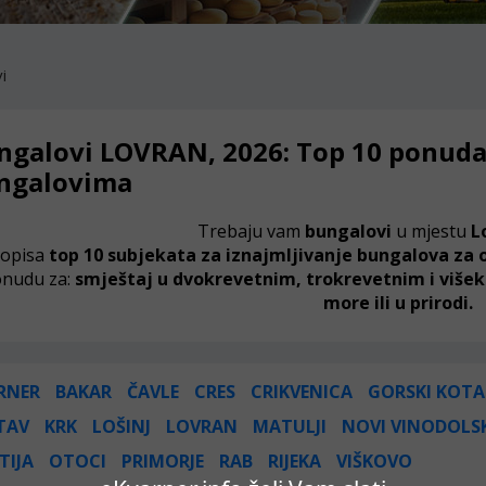
i
ngalovi LOVRAN, 2026: Top 10 ponuda
ngalovima
Trebaju vam
bungalovi
u mjestu
L
popisa
top 10 subjekata za iznajmljivanje bungalova za
nudu za:
smještaj u dvokrevetnim, trokrevetnim i više
more ili u prirodi.
RNER
BAKAR
ČAVLE
CRES
CRIKVENICA
GORSKI KOTA
TAV
KRK
LOŠINJ
LOVRAN
MATULJI
NOVI VINODOLS
TIJA
OTOCI
PRIMORJE
RAB
RIJEKA
VIŠKOVO