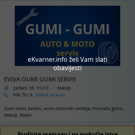
eKvarner.info želi Vam slati
obavijesti
EVIVA GUMI GUMI SERVIS
Jurdani, 59, 51213 - Matulji
klikni za broj
098 791 8...
Gumi servis Jurdani, servis motornih uređaja, montaža guma,
Matulji, Rijeka
Proširite pretragu i na područje Istre