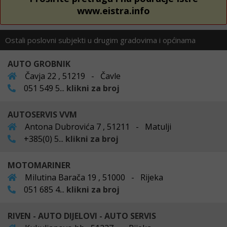
www.eistra.info
Ostali poslovni subjekti u drugim gradovima i općinama
AUTO GROBNIK
Čavja 22 , 51219 - Čavle
051 549 5...
klikni za broj
AUTOSERVIS VVM
Antona Dubrovića 7 , 51211 - Matulji
+385(0) 5...
klikni za broj
MOTOMARINER
Milutina Barača 19 , 51000 - Rijeka
051 685 4...
klikni za broj
RIVEN - AUTO DIJELOVI - AUTO SERVIS