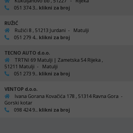
Kukuljanovo bb , 51227 - Rijeka
051 374 3...
klikni za broj
RUŽIĆ
Ružići 8 , 51213 Jurdani - Matulji
051 279 4...
klikni za broj
TECNO AUTO d.o.o.
TRTNI 69 Matulji | Zametska 54 Rijeka ,
51211 Matulji - Matulji
051 273 9...
klikni za broj
VENTOP d.o.o.
Ivana Gorana Kovačića 178 , 51314 Ravna Gora -
Gorski kotar
098 424 9...
klikni za broj