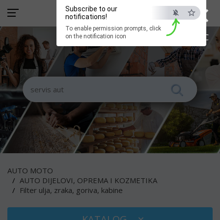
×
Subscribe to our
notifications!
To enable permission prompts, click
ESC
on the notification icon
AUTO MOTO
AUTO DIJELOVI, OPREMA I KOZMETIKA
Filter ulja, zraka, goriva, kabine
KATALOG