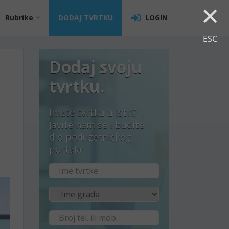
×
Rubrike
DODAJ TVRTKU
LOGIN
ESC
Dodaj svoju
tvrtku.
Imate tvrtku u Istri?
Javite nam se i budite
dio poduzetničkog
portala!