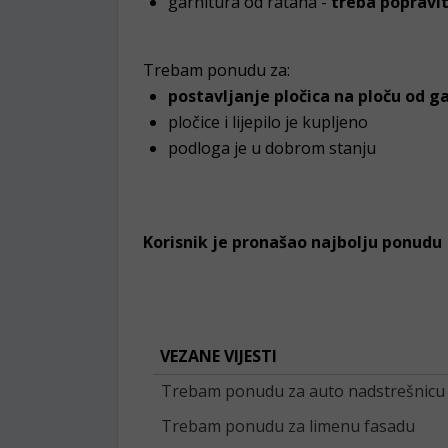
garnitura od ratana -
treba popravit
Trebam ponudu za:
postavljanje pločica na ploču od g
pločice i lijepilo je kupljeno
podloga je u dobrom stanju
Korisnik je pronašao najbolju ponudu
VEZANE VIJESTI
Trebam ponudu za auto nadstrešnicu
Trebam ponudu za limenu fasadu