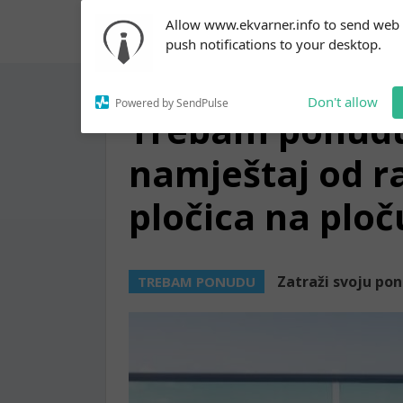
Subscribe to our
Allow www.ekvarner.info to send web
notifications!
push notifications to your desktop.
To enable permission prompts, click
on the notification icon
Don't allow
Powered by SendPulse
Trebam ponudu 
namještaj od ra
pločica na ploč
Zatraži svoju po
TREBAM PONUDU