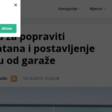
×
Kategorije
Mjesto
Allow
za popraviti
tana i postavljenje
u od garaže
nudu
16.10.2019. 10:36:28