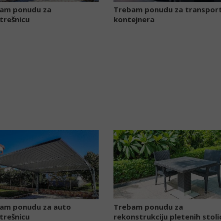
am ponudu za
Trebam ponudu za transpor
trešnicu
kontejnera
am ponudu za auto
Trebam ponudu za
trešnicu
rekonstrukciju pletenih stoli