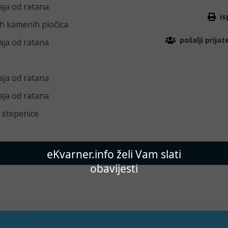
ja od ratana
is
h kamenih pločica
pošalji prijat
ja od ratana
ja od ratana
ja od ratana
 stepenice
eKvarner.info želi Vam slati
obavijesti