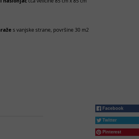
i naslonjač
cca velicine 85 cm x 85 cm
araže
s vanjske strane, površine 30 m2
Facebook
Twitter
Pinterest