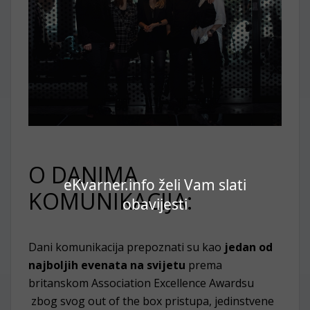
O DANIMA
eKvarner.info želi Vam slati
KOMUNIKACIJA:
obavijesti
Dani komunikacija prepoznati su kao
jedan od
najboljih evenata na svijetu
prema
britanskom Association Excellence Awardsu
zbog svog out of the box pristupa, jedinstvene