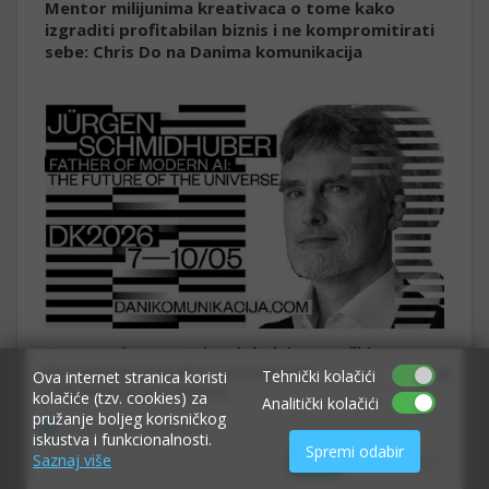
Mentor milijunima kreativaca o tome kako
izgraditi profitabilan biznis i ne kompromitirati
sebe: Chris Do na Danima komunikacija
Otac modernog AI-ja, globalni strateški
×
Allow www.ekvarner.info to send web push
autoritet i žena iza rasta najvećih tehnoloških
Tehnički kolačići
Ova internet stranica koristi
notifications to your desktop.
divova stižu u Hrvatsku na Dane komunikacija
kolačiće (tzv. cookies) za
Analitički kolačići
pružanje boljeg korisničkog
Powered by SendPulse
iskustva i funkcionalnosti.
Spremi odabir
Saznaj više
Allow
Don't allow