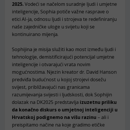
2025.
Vodeći se načelom suradnje ljudi i umjetne
inteligencije, Sophia potiče važne rasprave o
etici AI-ja, odnosu ljudi i strojeva te redefiniranju
naše zajedničke uloge u svijetu koji se
kontinuirano mijenja.
Sophijina je misija služiti kao most između ljudi i
tehnologije, demistificirajući potencijal umjetne
inteligencije i otvarajući vrata novim
mogućnostima. Njezin kreator dr. David Hanson
predviđa budućnost u kojoj strojevi dosežu
svijest, približavajući nas granicama
razumijevanja svijesti i ljudskosti, dok Sophijin
dolazak na DK2025 predstavlja
izuzetnu priliku
da konačno diskurs o umjetnoj inteligenciji u
Hrvatskoj podignemo na višu razinu
– ali i
preispitamo načine na koje gradimo etičke