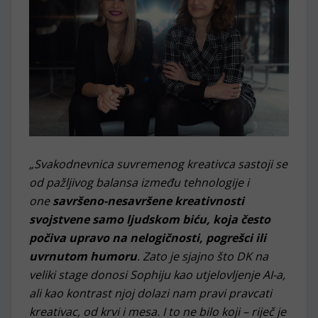
„Svakodnevnica suvremenog kreativca sastoji se
od pažljivog balansa između tehnologije i
one
savršeno-nesavršene kreativnosti
svojstvene samo ljudskom biću, koja često
počiva upravo na nelogičnosti, pogrešci ili
uvrnutom humoru
. Zato je sjajno što DK na
veliki stage donosi Sophiju kao utjelovljenje AI-a,
ali kao kontrast njoj dolazi nam pravi pravcati
kreativac, od krvi i mesa. I to ne bilo koji – riječ je