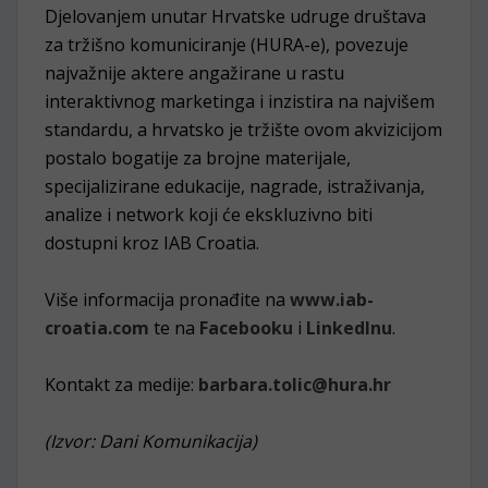
Djelovanjem unutar Hrvatske udruge društava
za tržišno komuniciranje (HURA-e), povezuje
najvažnije aktere angažirane u rastu
interaktivnog marketinga i inzistira na najvišem
standardu, a hrvatsko je tržište ovom akvizicijom
postalo bogatije za brojne materijale,
specijalizirane edukacije, nagrade, istraživanja,
analize i network koji će ekskluzivno biti
dostupni kroz IAB Croatia.
Više informacija pronađite na
www.iab-
croatia.com
te na
Facebooku
i
LinkedInu
.
Kontakt za medije:
barbara.tolic@hura.hr
(Izvor: Dani Komunikacija)