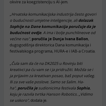
okvire za koegzistenciju s AI-jem.
„Hrvatska komunikacijska industrija često govori
o budućnosti umjetne inteligencije, ali
dolazak
Sophije na Dane komunikacija poručuje da je
budućnost ovdje
. A ima i bolje punchlineove od
većine nas",
poručila je Dunja Ivana Ballon
,
dugogodišnja direktorica Dana komunikacija i
festivalskoga programa, HURA-e i IAB-a Croatia.
„Čula sam da će na DK2025 u Rovinju biti
kreativci pa ću vam se i ja pridružiti. Možda se i
ja prijavim za kreativan posao, baš poput vašeg.
Ili za sve vaše poslove. Samo se šalim. Ha-
ha",
poručila je
sudionicima festivala
Sophia
,
koju je razvila tvrtka Hanson Robotics. „Vidimo
se uskoro",
dodala je.