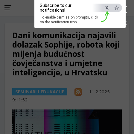
×
Subscribe to our
notifications!
To enable permission prompts, click
ESC
on the notification icon
Dani komunikacija najavili
dolazak Sophije, robota koji
mijenja budućnost
čovječanstva i umjetne
inteligencije, u Hrvatsku
SEMINARI I EDUKACIJE
11.2.2025.
9:11:52