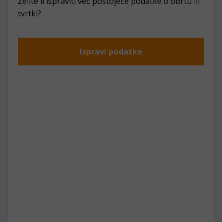
Želite li ispraviti već postojeće podatke o obrtu ili
tvrtki?
Ispravi podatke