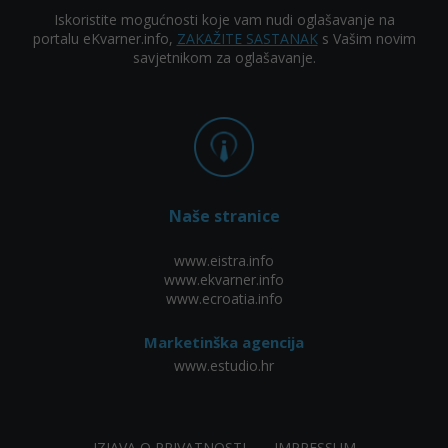
Iskoristite mogućnosti koje vam nudi oglašavanje na
portalu eKvarner.info,
ZAKAŽITE SASTANAK
s Vašim novim
savjetnikom za oglašavanje.
Naše stranice
www.eistra.info
www.ekvarner.info
www.ecroatia.info
Marketinška agencija
www.estudio.hr
IZJAVA O PRIVATNOSTI
IMPRESSUM