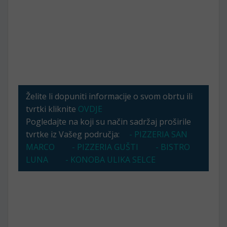
Želite li dopuniti informacije o svom obrtu ili
tvrtki kliknite
OVDJE
Pogledajte na koji su način sadržaj proširile
tvrtke iz Vašeg područja:
- PIZZERIA SAN
MARCO
- PIZZERIA GUŠTI
- BISTRO
LUNA
- KONOBA ULIKA SELCE