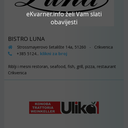
eKvarner.info želi Vam slati
obavijesti
BISTRO LUNA
Strossmayerovo šetalište 14a, 51260 - Crikvenica
klikni za broj
+385 5124...
Riblji i mesni restoran, seafood, fish, grill, pizza, restaurant
Crikvenica