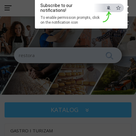
×
Subscribe to our
notifications!
To enable permission prompts, click
ESC
on the notification icon
KATALOG
GASTRO I TURIZAM